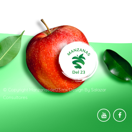
© Copyright
Manzanasdel23.mx
Design By
Salazar
Consultores