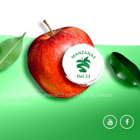
© Copyright
Manzanasdel23.mx
Design By
Salazar
Consultores