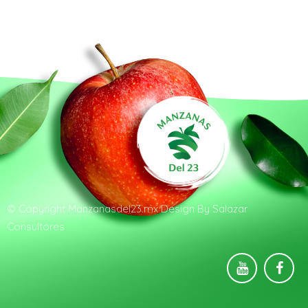
© Copyright
Manzanasdel23.mx
Design By
Salazar
Consultores