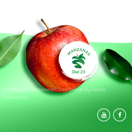
© Copyright
Manzanasdel23.mx
Design By
Salazar
Consultores