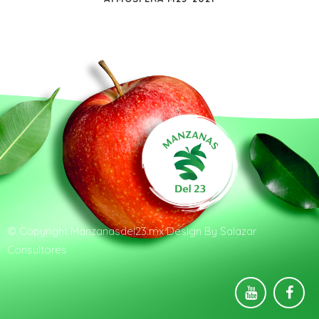
© Copyright
Manzanasdel23.mx
Design By
Salazar
Consultores