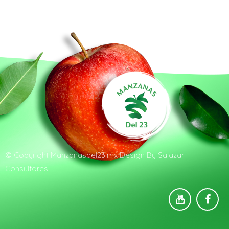
© Copyright
Manzanasdel23.mx
Design By
Salazar
Consultores