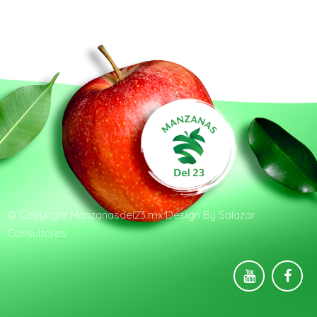
© Copyright
Manzanasdel23.mx
Design By
Salazar
Consultores