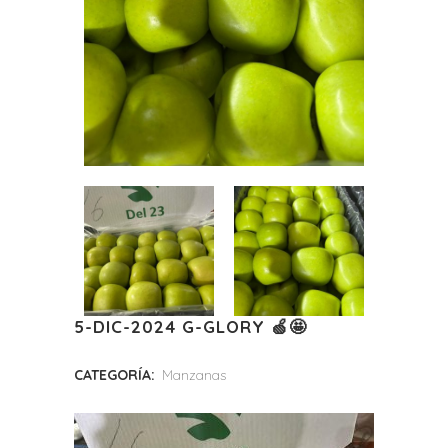
5-DIC-2024 G-GLORY 🍏🤩
CATEGORÍA:
Manzanas