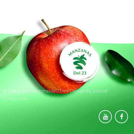
© Copyright
Manzanasdel23.mx
Design By
Salazar
Consultores